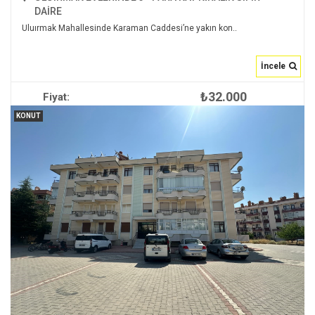
DAİRE
Uluırmak Mahallesinde Karaman Caddesi’ne yakın kon..
İncele
₺32.000
Fiyat:
İNCELE
KONUT
2
135 m
3+1
1