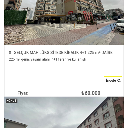
SELÇUK MAH LÜKS SİTEDE KİRALIK 4+1 225 m² DAİRE
225 m² geniş yaşam alanı, 4+1 ferah ve kullanışlı ..
İncele
₺60.000
Fiyat:
İNCELE
KONUT
2
225 m
4+1
2