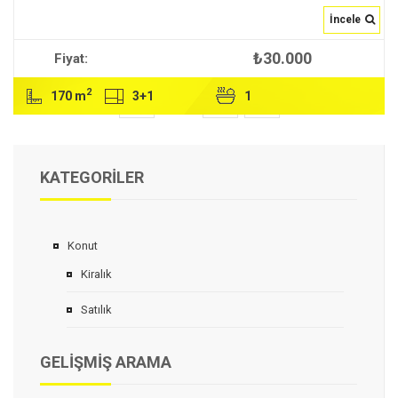
İncele
₺30.000
Fiyat:
İNCELE
2
170 m
3+1
1
1
2


KATEGORILER
Konut
Kiralık
Satılık
GELIŞMIŞ ARAMA