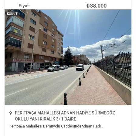
₺38.000
Fiyat:
İNCELE
KONUT
2
170 m
3+1
1
FERİTPAŞA MAHALLESİ ADNAN HADİYE SÜRMEGÖZ
OKULU YANI KİRALIK 3+1 DAİRE
Feritpaşa Mahallesi Demiryolu CaddesindeAdnan Hadi..