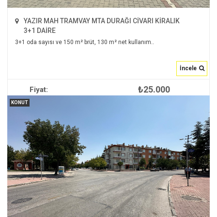
YAZIR MAH TRAMVAY MTA DURAĞI CİVARI KİRALIK
3+1 DAİRE
3+1 oda sayısı ve 150 m² brüt, 130 m² net kullanım..
İncele
₺25.000
Fiyat:
İNCELE
KONUT
2
150 m
3+1
1