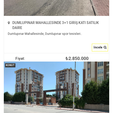
DUMLUPINAR MAHALLESİNDE 3+1 GİRİŞ KATI SATILIK
DAİRE
Dumlupınar Mahallesinde, Dumlupınar spor tesisleri..
İncele
₺2.850.000
Fiyat:
İNCELE
KONUT
2
120 m
3+1
1