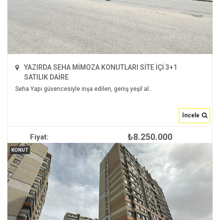
YAZIRDA SEHA MİMOZA KONUTLARI SİTE İÇİ 3+1
SATILIK DAİRE
Seha Yapı güvencesiyle inşa edilen, geniş yeşil al..
İncele
₺8.250.000
Fiyat:
İNCELE
KONUT
2
160 m
3+1
1