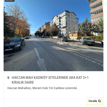
2
200 m
4+1
2
HAVZAN MAH KADIKÖY SİTELERİNDE ARA KAT 3+1
KİRALIK DAİRE
Havzan Mahallesi, Meram Eski Yol Caddesi üzerinde ..
İncele