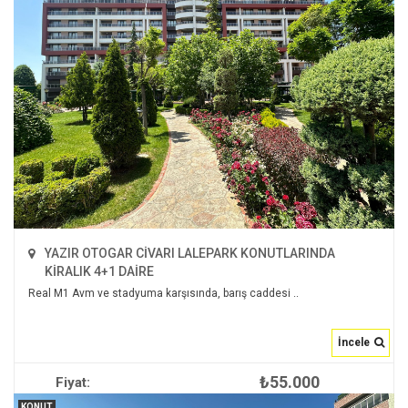
YAZIR OTOGAR CİVARI LALEPARK KONUTLARINDA
KİRALIK 4+1 DAİRE
Real M1 Avm ve stadyuma karşısında, barış caddesi ..
İncele
₺55.000
Fiyat:
İNCELE
KONUT