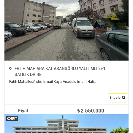
FATIH MAH ARA KAT ASANSÖRLÜ YALITIMLI 2+1
SATILIK DAIRE
Fatih Mahallesi’nde, İsmail Kaya Anadolu İmam Hati..
İncele
₺2.550.000
Fiyat:
İNCELE
KONUT
2
120 m
null
null