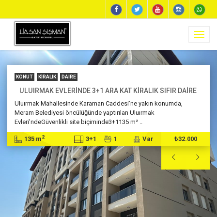
Toggl
naviga
KONUT
KIRALIK
DAIRE
ULUIRMAK EVLERİNDE 3+1 ARA KAT KİRALIK SIFIR DAİRE
Uluırmak Mahallesinde Karaman Caddesi’ne yakın konumda,
Meram Belediyesi öncülüğünde yaptırılan Uluırmak
Evleri’ndeGüvenlikli site biçiminde3+1135 m² ..
2
135 m
3+1
1
Var
₺32.000

