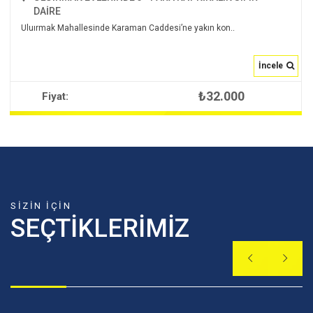
DAİRE
Uluırmak Mahallesinde Karaman Caddesi’ne yakın kon..
İncele
₺32.000
Fiyat:
İNCELE
2
135 m
3+1
1
SIZIN IÇIN
SEÇTIKLERIMIZ

