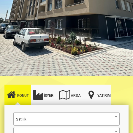
KONUT
İŞYERI
ARSA
YATIRIM
Satılık